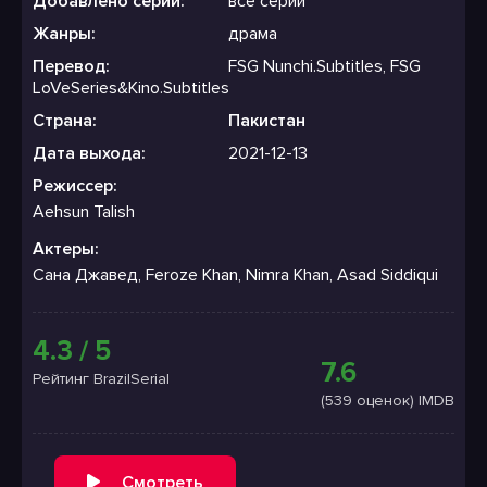
Добавлено серий:
все серии
Жанры:
драма
Перевод:
FSG Nunchi.Subtitles, FSG
LoVeSeries&Kino.Subtitles
Страна:
Пакистан
Дата выхода:
2021-12-13
Режиссер:
Aehsun Talish
Актеры:
Сана Джавед, Feroze Khan, Nimra Khan, Asad Siddiqui
4.3 / 5
7.6
Рейтинг BrazilSerial
(539 оценок) IMDB
Смотреть