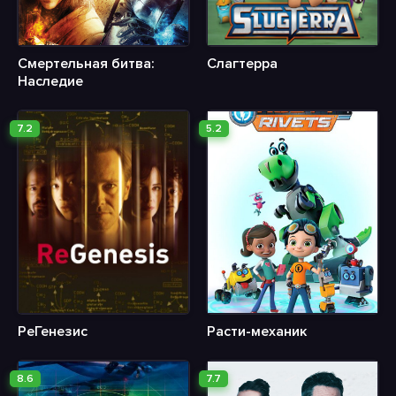
Смертельная битва:
Слагтерра
Наследие
7.2
5.2
РеГенезис
Расти-механик
8.6
7.7