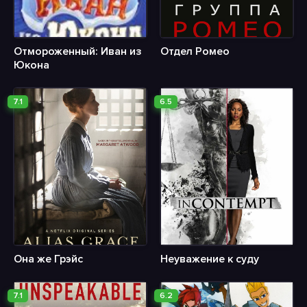
Отмороженный: Иван из
Отдел Ромео
Юкона
7.1
6.5
Она же Грэйс
Неуважение к суду
7.1
6.2