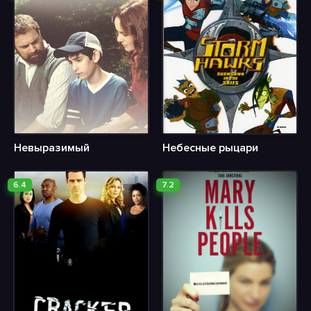
Невыразимый
Небесные рыцари
6.4
7.2