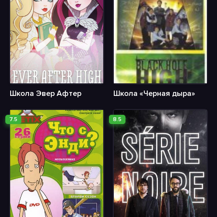
Школа Эвер Афтер
Школа «Черная дыра»
7.5
8.5