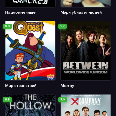
Надломленные
Мэри убивает людей
6.9
5.7
Мир странствий
Между
6.8
7.0