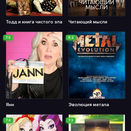
Тодд и книга чистого зла
Читающий мысли
7.5
8.2
Янн
Эволюция метала
7.6
7.3