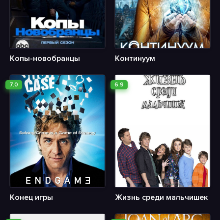
Копы-новобранцы
Континуум
7.0
6.9
Конец игры
Жизнь среди мальчишек