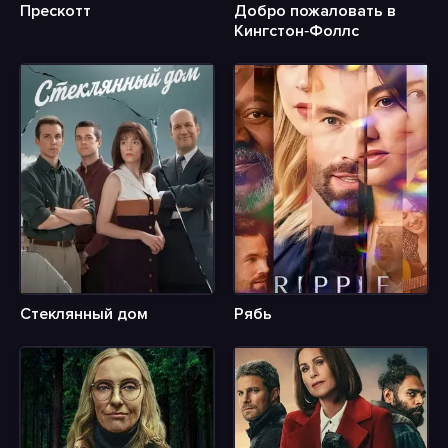
Прескотт
Добро пожаловать в
Кингстон‑Фоллс
Стеклянный дом
Рябь