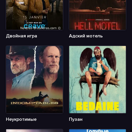
Двойная игра
Адский мотель
Неукротимые
Пузан