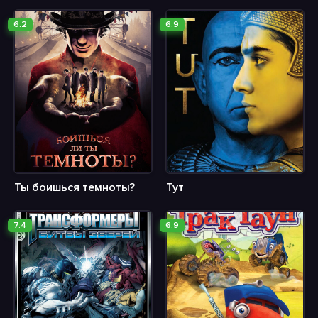
6.2
6.9
Ты боишься темноты?
Тут
7.4
6.9