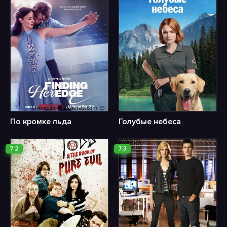
По кромке льда
Голубые небеса
7.2
7.3