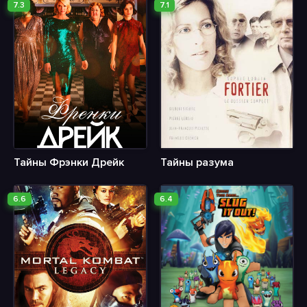
7.3
7.1
Тайны Фрэнки Дрейк
Тайны разума
6.6
6.4