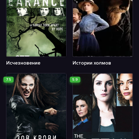
Исчезновение
Истории холмов
7.5
5.9