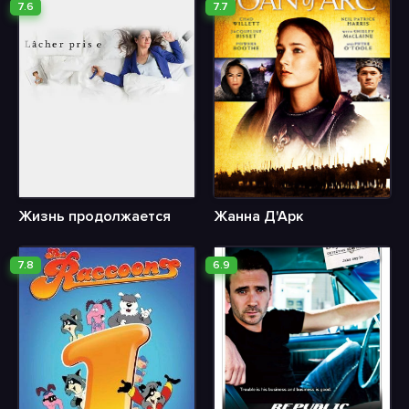
7.6
7.7
Жизнь продолжается
Жанна Д'Арк
7.8
6.9