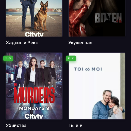
Хадсон и Рекс
Укушенная
5.6
6.2
Убийства
Ты и Я