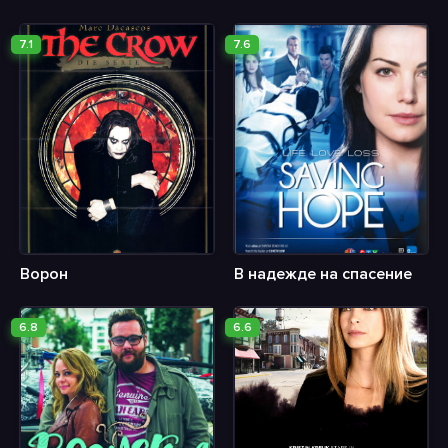
7.1
7.6
Ворон
В надежде на спасение
6.8
6.6