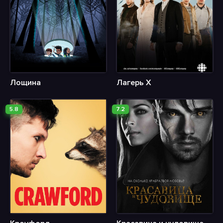
Лощина
Лагерь Х
5.8
7.2