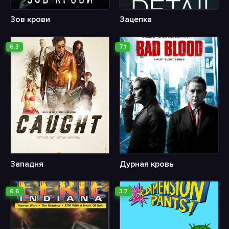
Зов крови
Зацепка
6.3
7.1
Западня
Дурная кровь
6.6
3.7