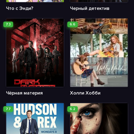
Что с Энди?
Черный детектив
7.3
6.6
Чёрная материя
Холли Хобби
7.7
6.2