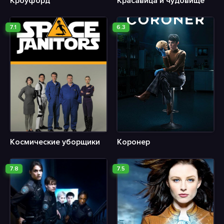
Кроуфорд
Красавица и чудовище
7.1
6.3
Космические уборщики
Коронер
7.8
7.5