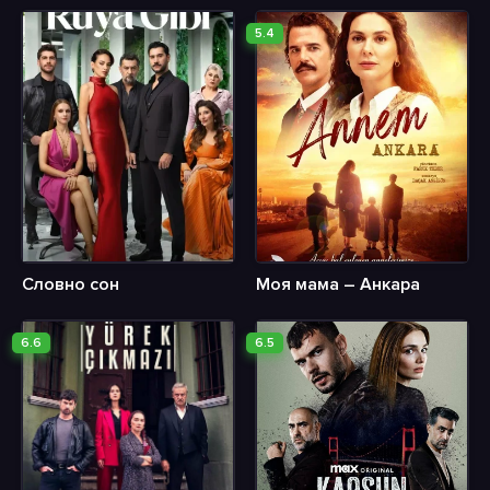
5.4
Словно сон
Моя мама – Анкара
6.6
6.5