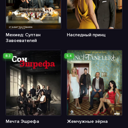
Мехмед: Султан
Наследный принц
Завоевателей
8.3
5.4
Мечта Эшрефа
Жемчужные зёрна