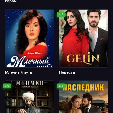
горам
4.2
Млечный путь
Невеста
7.9
6.8