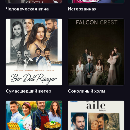
Человеческая вина
Истерзанная
Сумасшедший ветер
Соколиный холм