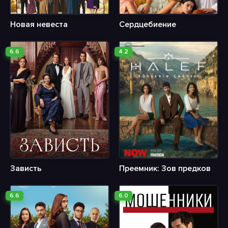
Новая невеста
Сердцебиение
6.6
4.2
Зависть
Преемник: Зов предков
6.6
6.0