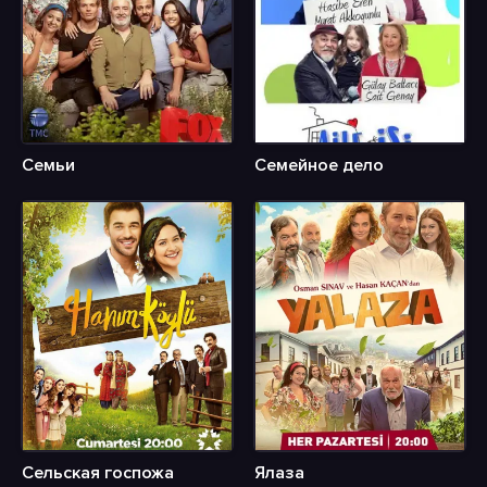
Семьи
Семейное дело
Сельская госпожа
Ялаза