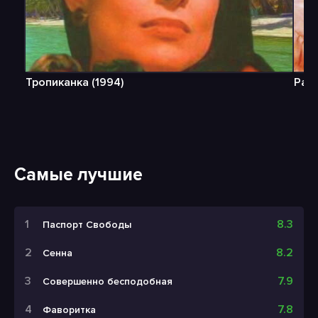
Тропиканка (1994)
Рабы
Самые лучшие
8.3
Паспорт Свободы
8.2
Сенна
7.9
Совершенно бесподобная
7.8
Фаворитка