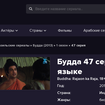
Актёры
Страны
Фильмы
Арабские с
азильские сериалы
»
Будда (2013)
»
1 сезон
» 47 серия
Будда 47 се
языке
Buddha: Rajaon ka Raja, 18
Год:
20
Страна:
Ин
Жанры:
би