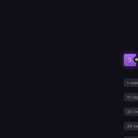
1 сер
11 се
20 с
29 с