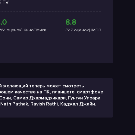
E TV
.0
8.8
1761 оценок) КиноПоиск
(517 оценок) IMDB
бой желающий теперь может смотреть
рошем качестве на ПК, планшете, смартфоне
Сони, Самир Дхармадхикари, Гунгун Упрари,
Nath Pathak, Ravish Rathi, Каджал Джайн.