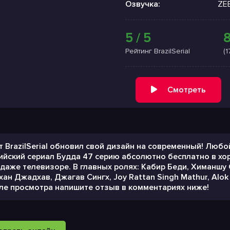
Озвучка:
ZE
5 / 5
8
Рейтинг BrazilSerial
(
Смотреть
т BrazilSerial обновил свой дизайн на современный! Лю
ийский сериал Будда 47 серию абсолютно бесплатно в хо
 даже телевизоре. В главных ролях: Кабир Беди, Химаншу 
хан Джадхав, Джагав Сингх, Joy Rattan Singh Mathur, Alok 
ле просмотра напишите отзыв в комментариях ниже!