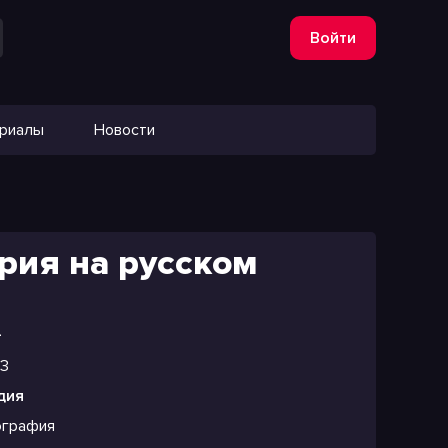
Войти
ериалы
Новости
рия на русском
+
13
дия
ография