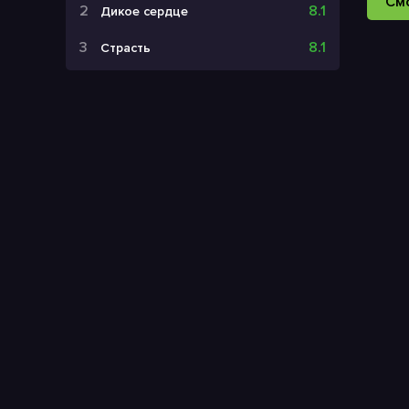
См
8.1
Дикое сердце
8.1
Страсть