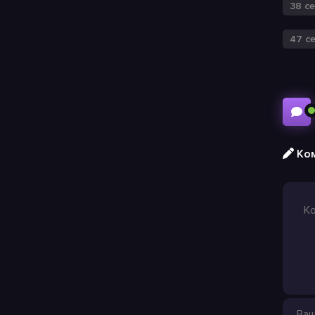
38 с
47 с
Ком