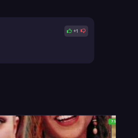
+1
7.5