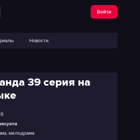
Войти
ериалы
Новости
анда 39 серия на
ыке
99
несуэла
ама, мелодрама