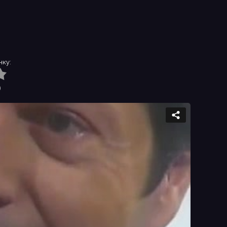
ку:
)