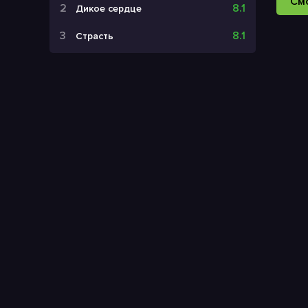
См
8.1
Дикое сердце
8.1
Страсть