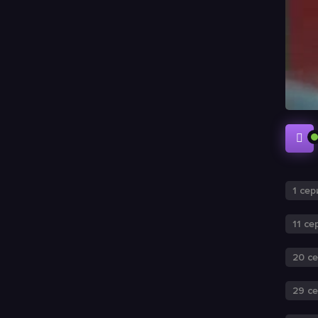
1 сер
11 се
20 с
29 с