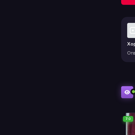
Хо
Отв
7.0