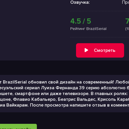
Озвучка:
Пр
4.5 / 5
7
Рейтинг BrazilSerial
(
Смотреть
т BrazilSerial обновил свой дизайн на современный! Лю
есуэльский сериал Луиза Фернанда 39 серию абсолютно б
ншете, смартфоне или даже телевизоре. В главных ролях:
цоне, Флавио Кабальеро, Беатрис Вальдес, Крисоль Караб
иа Вайкарам. После просмотра напишите отзыв в коммент