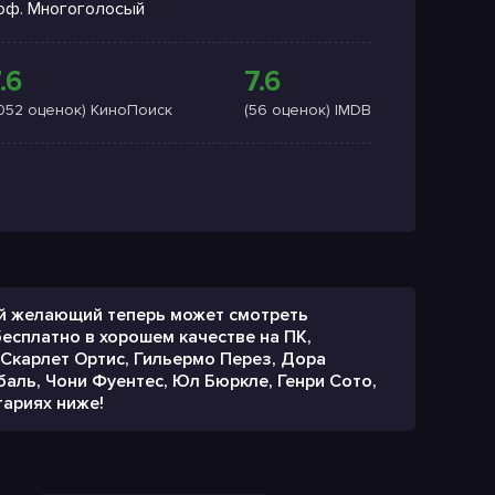
оф. Многоголосый
.6
7.6
1052 оценок) КиноПоиск
(56 оценок) IMDB
бой желающий теперь может смотреть
есплатно в хорошем качестве на ПК,
 Скарлет Ортис, Гильермо Перез, Дора
аль, Чони Фуентес, Юл Бюркле, Генри Сото,
ариях ниже!