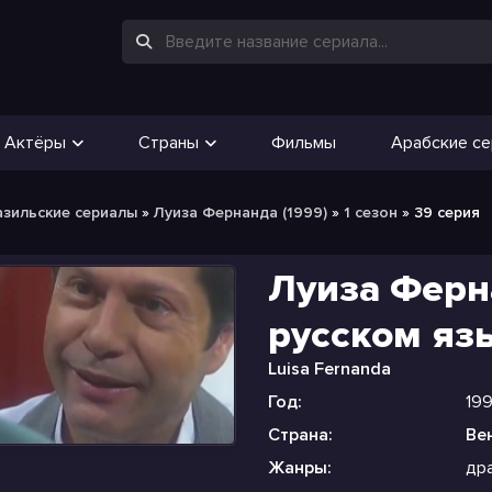
Актёры
Страны
Фильмы
Арабские с
азильские сериалы
»
Луиза Фернанда (1999)
»
1 сезон
» 39 серия
Луиза Ферн
русском яз
Luisa Fernanda
Год:
19
Страна:
Ве
Жанры:
др