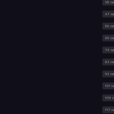
38 с
47 с
56 с
65 с
74 с
83 с
92 с
101 с
109 
117 с