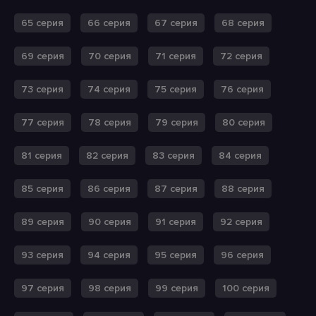
65 серия
66 серия
67 серия
68 серия
69 серия
70 серия
71 серия
72 серия
73 серия
74 серия
75 серия
76 серия
77 серия
78 серия
79 серия
80 серия
81 серия
82 серия
83 серия
84 серия
85 серия
86 серия
87 серия
88 серия
89 серия
90 серия
91 серия
92 серия
93 серия
94 серия
95 серия
96 серия
97 серия
98 серия
99 серия
100 серия