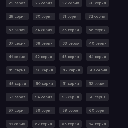
25 серия
26 серия
27 серия
28 серия
29 серия
30 серия
31 серия
32 серия
33 серия
34 серия
35 серия
36 серия
37 серия
38 серия
39 серия
40 серия
41 серия
42 серия
43 серия
44 серия
45 серия
46 серия
47 серия
48 серия
49 серия
50 серия
51 серия
52 серия
53 серия
54 серия
55 серия
56 серия
57 серия
58 серия
59 серия
60 серия
61 серия
62 серия
63 серия
64 серия