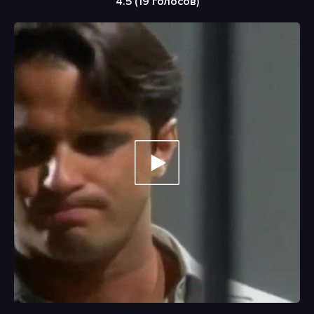
4.5 (
19
голосов)