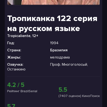
Тропиканка 122 серия
на русском языке
Tropicaliente, 12+
Год:
1994
Страна:
Бразилия
Жанры:
мелодрама
Озвучка:
Проф. Многоголосый,
Останкино
4.2 / 5
5.5
Рейтинг BrazilSerial
(7407 оценок) КиноПоиск
5.7