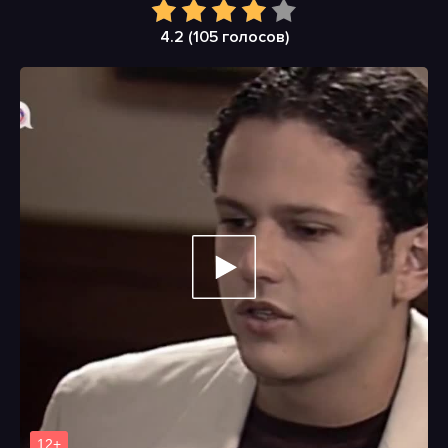
4.2 (
105
голосов)