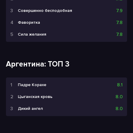
7.9
Совершенно бесподобная
7.8
Фаворитка
7.8
Сила желания
Аргентина: ТОП 3
8.1
Падре Корахе
8.0
Цыганская кровь
8.0
Дикий ангел