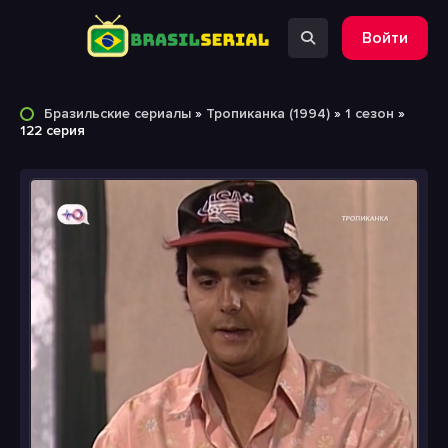
Войти
Бразильские сериалы
»
Тропиканка (1994)
»
1 сезон
»
122 серия