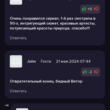
+6
Очень понравился сериал, 1-й раз смотрела в
90-х, интригующий сюжет, красивые артисты,
потрясающей красоты природа, спасибо!!!
Ответить
John
Гости
21 мая 2024 07:44
-2
Отвратительный конец, бедный Витор
Ответить