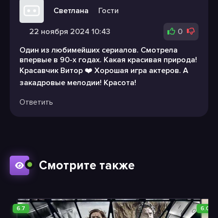
Светлана
Гости
22 ноября 2024 10:43
0
Один из любимейших сериалов. Смотрела
впервые в 90-х годах. Какая красивая природа!
Красавчик Витор ❤️ Хорошая игра актеров. А
закадровые мелодии! Красота!
Ответить
Смотрите также
6.7
6.0