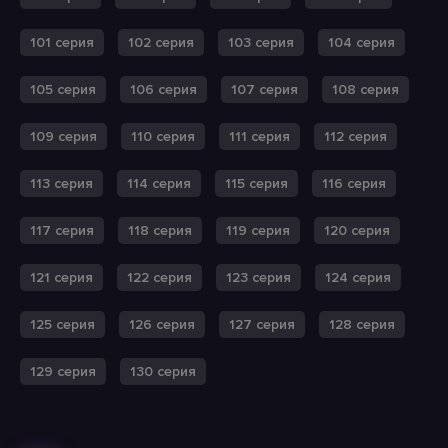
101 серия
102 серия
103 серия
104 серия
105 серия
106 серия
107 серия
108 серия
109 серия
110 серия
111 серия
112 серия
113 серия
114 серия
115 серия
116 серия
117 серия
118 серия
119 серия
120 серия
121 серия
122 серия
123 серия
124 серия
125 серия
126 серия
127 серия
128 серия
129 серия
130 серия