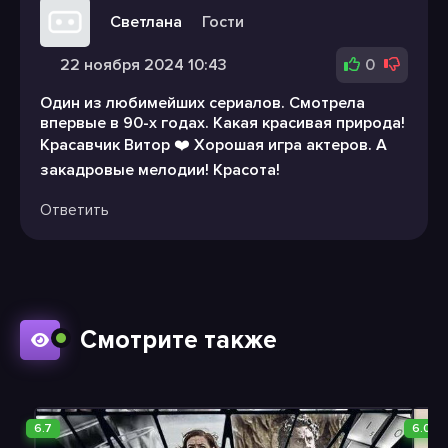
Светлана
Гости
22 ноября 2024 10:43
0
Один из любимейших сериалов. Смотрела
впервые в 90-х годах. Какая красивая природа!
Красавчик Витор ❤️ Хорошая игра актеров. А
закадровые мелодии! Красота!
Ответить
Смотрите также
6.7
6.0