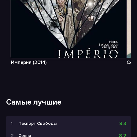
Империя (2014)
Секр
Самые лучшие
8.3
Паспорт Свободы
8.2
Сенна