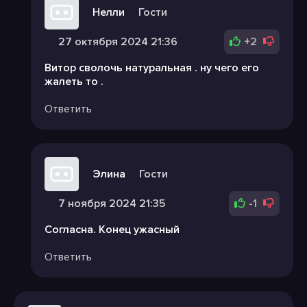
Нелли
Гости
27 октября 2024 21:36
+2
Витор сволочь натуральная . ну чего его
жалеть то .
Ответить
Элина
Гости
7 ноября 2024 21:35
-1
Согласна. Конец ужасный
Ответить