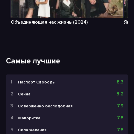
Объединяющая нас жизнь (2024)
Янн 
Самые лучшие
8.3
Паспорт Свободы
8.2
Сенна
7.9
Совершенно бесподобная
7.8
Фаворитка
7.8
Сила желания