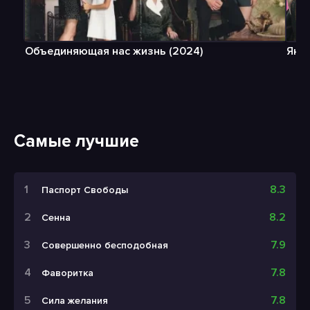
Объединяющая нас жизнь (2024)
Янн 
Самые лучшие
8.3
Паспорт Свободы
8.2
Сенна
7.9
Совершенно бесподобная
7.8
Фаворитка
7.8
Сила желания