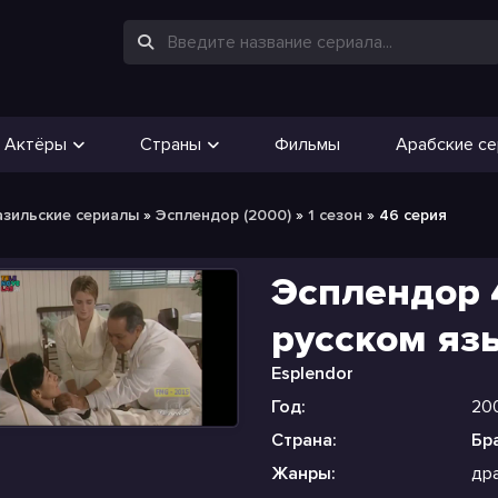
Актёры
Страны
Фильмы
Арабские с
азильские сериалы
»
Эсплендор (2000)
»
1 сезон
» 46 серия
Эсплендор 
русском яз
Esplendor
Год:
20
Страна:
Бр
Жанры:
др