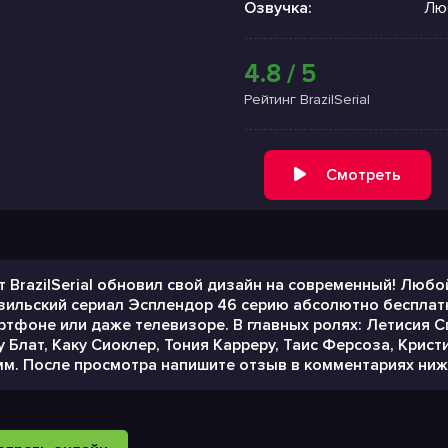
Озвучка:
Лю
4.8 / 5
Рейтинг BrazilSerial
Смотреть
т BrazilSerial обновил свой дизайн на современный! Лю
зильский сериал Эсплендор 46 серию абсолютно бесплатн
ртфоне или даже телевизоре. В главных ролях: Летисия 
у Блат, Каку Сиоклер, Тония Карреру, Таис Ферсоза, Крис
м. После просмотра напишите отзыв в комментариях ниж