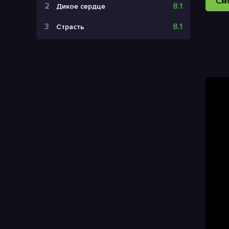
См
8.1
Дикое сердце
8.1
Страсть