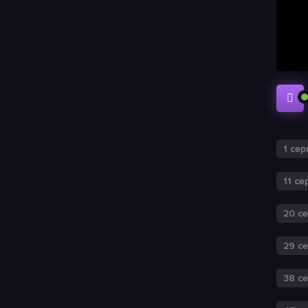
1 сер
11 се
20 с
29 с
38 с