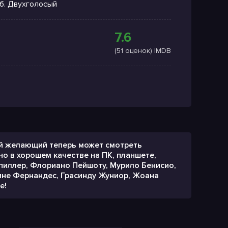
б. Двухголосый
7.6
(51 оценок) IMDB
бой желающий теперь может смотреть
о в хорошем качестве на ПК, планшете,
Спиллер, Флориано Пейшоту, Мурило Бенисио,
тине Фернандес, Грасинду Жуниор, Жоана
е!