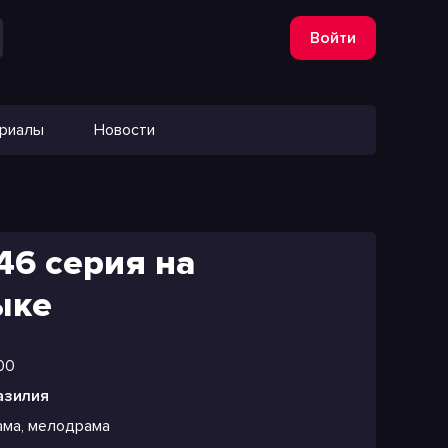
Войти
ериалы
Новости
46 серия на
ыке
00
азилия
ама, мелодрама