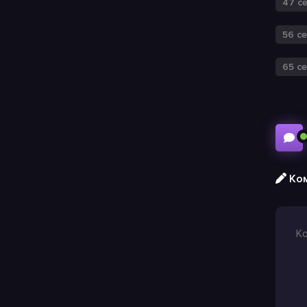
47 с
56 с
65 с
Ком