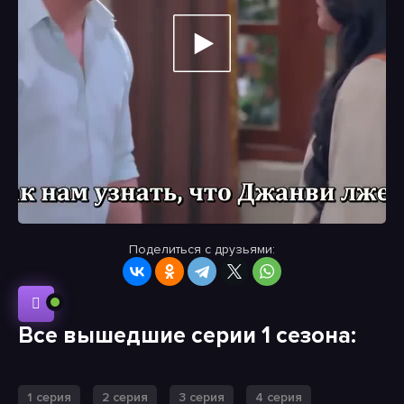
Поделиться с друзьями:
Все вышедшие серии 1 сезона:
1 серия
2 серия
3 серия
4 серия