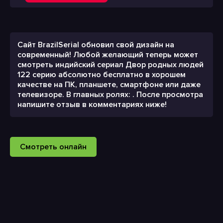
Сайт BrazilSerial обновил свой дизайн на
современный! Любой желающий теперь может
смотреть индийский сериал Двор родных людей
122 серию абсолютно бесплатно в хорошем
качестве на ПК, планшете, смартфоне или даже
телевизоре. В главных ролях: . После просмотра
напишите отзыв в комментариях ниже!
Смотреть онлайн