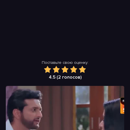
Поставьте свою оценку:
4.5 (
2
голосов)