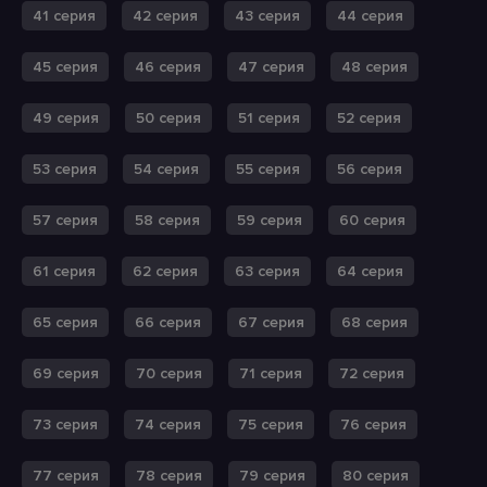
41 серия
42 серия
43 серия
44 серия
45 серия
46 серия
47 серия
48 серия
49 серия
50 серия
51 серия
52 серия
53 серия
54 серия
55 серия
56 серия
57 серия
58 серия
59 серия
60 серия
61 серия
62 серия
63 серия
64 серия
65 серия
66 серия
67 серия
68 серия
69 серия
70 серия
71 серия
72 серия
73 серия
74 серия
75 серия
76 серия
77 серия
78 серия
79 серия
80 серия