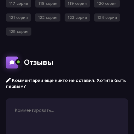
117 серия
118 серия
119 серия
120 серия
121 серия
122 серия
123 серия
124 серия
125 серия
Отзывы
Комментарии ещё никто не оставил. Хотите быть
первым?