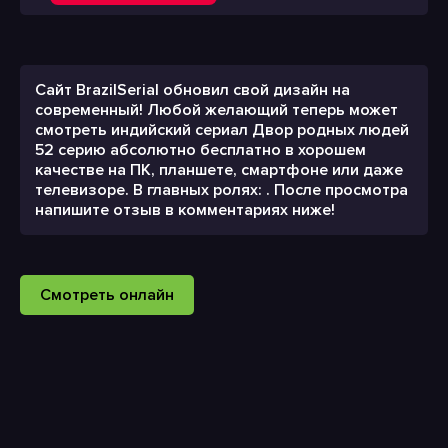
Сайт BrazilSerial обновил свой дизайн на
современный! Любой желающий теперь может
смотреть индийский сериал Двор родных людей
52 серию абсолютно бесплатно в хорошем
качестве на ПК, планшете, смартфоне или даже
телевизоре. В главных ролях: . После просмотра
напишите отзыв в комментариях ниже!
Смотреть онлайн