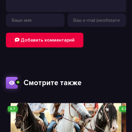
Добавить комментарий
Смотрите также
6.7
4.3