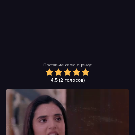
Поставьте свою оценку:
4.5 (
2
голосов)