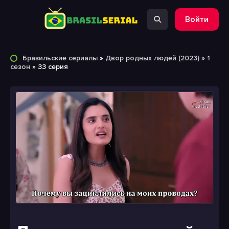
Войти
Бразильские сериалы
»
Двор родных людей (2023)
»
1
сезон
» 33 серия