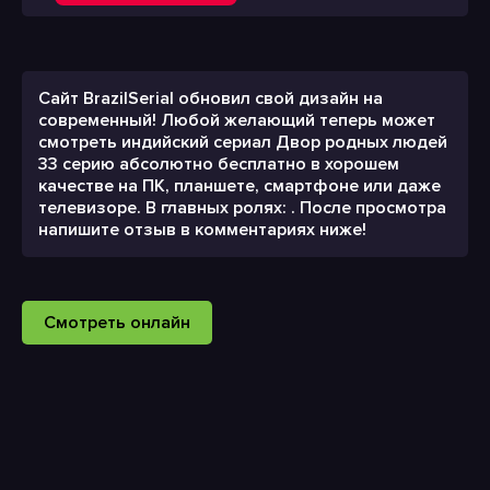
Сайт BrazilSerial обновил свой дизайн на
современный! Любой желающий теперь может
смотреть индийский сериал Двор родных людей
33 серию абсолютно бесплатно в хорошем
качестве на ПК, планшете, смартфоне или даже
телевизоре. В главных ролях: . После просмотра
напишите отзыв в комментариях ниже!
Смотреть онлайн