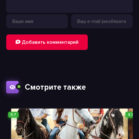
Добавить комментарий
Смотрите также
6.7
4.3