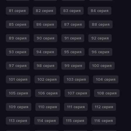
81 серия
82 серия
83 серия
84 серия
85 серия
86 серия
87 серия
88 серия
89 серия
90 серия
91 серия
92 серия
93 серия
94 серия
95 серия
96 серия
97 серия
98 серия
99 серия
100 серия
101 серия
102 серия
103 серия
104 серия
105 серия
106 серия
107 серия
108 серия
109 серия
110 серия
111 серия
112 серия
113 серия
114 серия
115 серия
116 серия