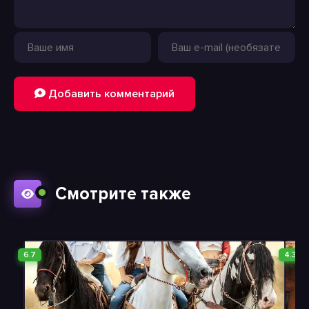
Добавить комментарий
Смотрите также
6.7
4.3